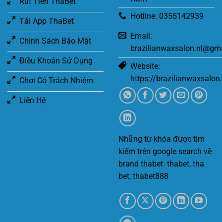
Rút Tiền ThaBet
Hotline: 0355142939
Tải App ThaBet
Email:
Chính Sách Bảo Mật
brazilianwaxsalon.nl@gm
Điều Khoản Sử Dụng
Website:
https://brazilianwaxsalon.
Chơi Có Trách Nhiệm
Liên Hệ
Những từ khóa được tìm
kiếm trên google search về
brand thabet: thabet, tha
bet, thabet888