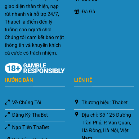
giao diện thân thiện, nạp
Đá Gà
rút nhanh và hỗ trợ 24/7,
Thabet là điểm đến lý
tưởng cho người chơi.
Chúng tôi cam kết bảo mật
thông tin và khuyến khích
cá cược có trách nhiệm.
HƯỚNG DẪN
LIÊN HỆ
Về Chúng Tôi
Thương hiệu: Thabet
Đăng Ký ThaBet
Địa chỉ: Số 125 Đường
Trần Phú, P. Văn Quán,
Nạp Tiền ThaBet
Hà Đông, Hà Nội, Việt
Nam