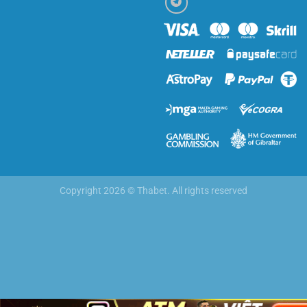
Copyright 2026 © Thabet. All rights reserved