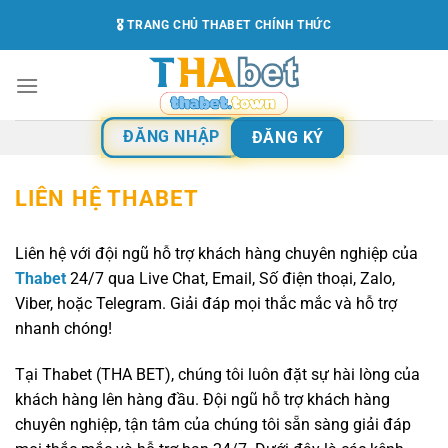
Chuyển
🎖️ TRANG CHỦ THABET CHÍNH THỨC
đến
nội
dung
ĐĂNG NHẬP
ĐĂNG KÝ
LIÊN HỆ THABET
Liên hệ với đội ngũ hỗ trợ khách hàng chuyên nghiệp của
Thabet
24/7 qua Live Chat, Email, Số điện thoại, Zalo,
Viber, hoặc Telegram. Giải đáp mọi thắc mắc và hỗ trợ
nhanh chóng!
Tại Thabet (THA BET), chúng tôi luôn đặt sự hài lòng của
khách hàng lên hàng đầu. Đội ngũ hỗ trợ khách hàng
chuyên nghiệp, tận tâm của chúng tôi sẵn sàng giải đáp