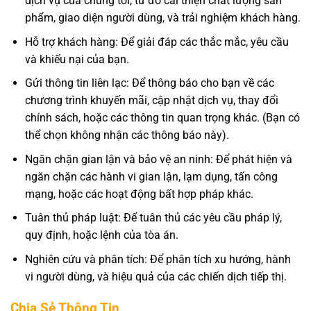
dịch vụ của chúng tôi, từ đó cải thiện chất lượng sản
phẩm, giao diện người dùng, và trải nghiệm khách hàng.
Hỗ trợ khách hàng: Để giải đáp các thắc mắc, yêu cầu
và khiếu nại của bạn.
Gửi thông tin liên lạc: Để thông báo cho bạn về các
chương trình khuyến mãi, cập nhật dịch vụ, thay đổi
chính sách, hoặc các thông tin quan trọng khác. (Bạn có
thể chọn không nhận các thông báo này).
Ngăn chặn gian lận và bảo vệ an ninh: Để phát hiện và
ngăn chặn các hành vi gian lận, lạm dụng, tấn công
mạng, hoặc các hoạt động bất hợp pháp khác.
Tuân thủ pháp luật: Để tuân thủ các yêu cầu pháp lý,
quy định, hoặc lệnh của tòa án.
Nghiên cứu và phân tích: Để phân tích xu hướng, hành
vi người dùng, và hiệu quả của các chiến dịch tiếp thị.
Chia Sẻ Thông Tin