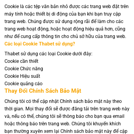
Cookie là các tệp văn bản nhỏ được các trang web đặt trên
máy tính hoặc thiết bị di động của bạn khi bạn truy cập
trang web. Chúng được sử dụng rộng rãi để làm cho các
trang web hoạt động, hoặc hoạt động hiệu quả hơn, cũng
như để cung cấp thông tin cho chủ sở hữu của trang web.
Các loại Cookie Thabet sử dụng?
Thabet sử dụng các loại Cookie dưới đây:
Cookie cần thiết
Cookie Chức năng
Cookie Hiệu suất
Cookie quảng cáo
Thay Đổi Chính Sách Bảo Mật
Chúng tôi có thể cập nhật Chính sách bảo mật này theo
thời gian. Mọi thay đổi sẽ được đăng tải trên trang web này
và, nếu có thể, chúng tôi sẽ thông báo cho bạn qua email
hoặc thông báo trên trang web. Chúng tôi khuyến khích
bạn thường xuyên xem lại Chính sách bảo mật này để cập