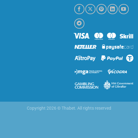
Copyright 2026 © Thabet. All rights reserved