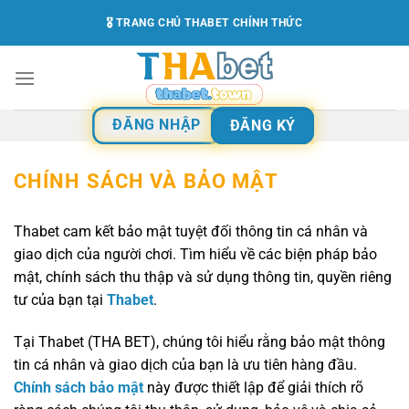
Chuyển
🎖️ TRANG CHỦ THABET CHÍNH THỨC
đến
nội
dung
ĐĂNG NHẬP
ĐĂNG KÝ
CHÍNH SÁCH VÀ BẢO MẬT
Thabet cam kết bảo mật tuyệt đối thông tin cá nhân và
giao dịch của người chơi. Tìm hiểu về các biện pháp bảo
mật, chính sách thu thập và sử dụng thông tin, quyền riêng
tư của bạn tại
Thabet
.
Tại Thabet (THA BET), chúng tôi hiểu rằng bảo mật thông
tin cá nhân và giao dịch của bạn là ưu tiên hàng đầu.
Chính sách bảo mật
này được thiết lập để giải thích rõ