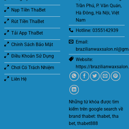
Trần Phú, P. Văn Quán,
Nạp Tiền ThaBet
Hà Đông, Hà Nội, Việt
Nam
Rút Tiền ThaBet
Hotline: 0355142939
Tải App ThaBet
Email:
Chính Sách Bảo Mật
brazilianwaxsalon.nl@gm
Điều Khoản Sử Dụng
Website:
https://brazilianwaxsalon.
Chơi Có Trách Nhiệm
Liên Hệ
Những từ khóa được tìm
kiếm trên google search về
brand thabet: thabet, tha
bet, thabet888