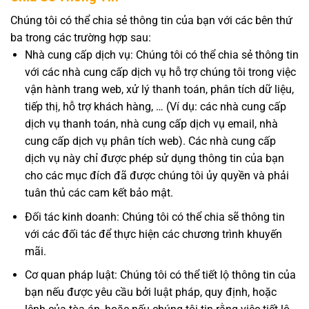
Chúng tôi có thể chia sẻ thông tin của bạn với các bên thứ
ba trong các trường hợp sau:
Nhà cung cấp dịch vụ: Chúng tôi có thể chia sẻ thông tin
với các nhà cung cấp dịch vụ hỗ trợ chúng tôi trong việc
vận hành trang web, xử lý thanh toán, phân tích dữ liệu,
tiếp thị, hỗ trợ khách hàng, … (Ví dụ: các nhà cung cấp
dịch vụ thanh toán, nhà cung cấp dịch vụ email, nhà
cung cấp dịch vụ phân tích web). Các nhà cung cấp
dịch vụ này chỉ được phép sử dụng thông tin của bạn
cho các mục đích đã được chúng tôi ủy quyền và phải
tuân thủ các cam kết bảo mật.
Đối tác kinh doanh: Chúng tôi có thể chia sẽ thông tin
với các đối tác để thực hiện các chương trình khuyến
mãi.
Cơ quan pháp luật: Chúng tôi có thể tiết lộ thông tin của
bạn nếu được yêu cầu bởi luật pháp, quy định, hoặc