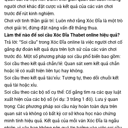
người chơi khác đặt cược và kết quả của các ván chơi
trước để rút kinh nghiệm.
Chơi với tinh thần giải trí: Luôn nhớ rằng Xóc Đĩa là một trò
chơi giải trí, đừng đặt nặng vấn đề thắng thua.
Làm thế nào để soi cầu Xóc Đĩa Thabet online hiệu quả?
Trả lời: “Soi cầu” trong Xóc Đĩa online là việc người chơi cố
gắng dự đoán kết quả dựa trên lịch sử của các ván chơi
trước đó. Một số phương pháp soi cầu phổ biến bao gồm:
Soi cầu theo kết quả chẵn/lẻ: Quan sát xem kết quả chẵn
hoặc lẻ có xuất hiện liên tục hay không.
Soi cầu theo kết quả tài/xỉu: Tương tự, theo dõi chuỗi kết
quả tài hoặc xỉu.
Soi cầu theo các bộ số cụ thể: Cố gắng tìm ra các quy luật
xuất hiện của các bộ số (ví dụ: 3 trắng 1 đỏ). Lưu ý quan
trọng: Các phương pháp soi cầu này hoàn toàn dựa trên
quan sát và không có bất kỳ cơ sở khoa học nào chứng
minh tính hiệu quả. Kết quả của mỗi ván Xóc Đĩa là ngẫu
nhiên, vì vậy bạn không nên quá tin tưởng vào việc soi cầu.