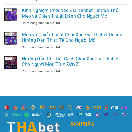
Các
Nghiệm
Loại
Kinh Nghiệm Chơi Xóc Đĩa Thabet Từ Cao Thủ:
Sòng
Cược
Bài
Mẹo và Chiến Thuật Dành Cho Người Mới
Trong
Chân
Chức năng bình luận bị tắt
ở
Xóc
Thực
Kinh
Đĩa
Với
Nghiệm
Mẹo và Chiến Thuật Chơi Xóc Đĩa Thabet Online:
Thabet
Dealer
Chơi
và
Hướng Dẫn Thực Tế Cho Người Mới
Trực
Xóc
Tỷ
Tiếp
Chức năng bình luận bị tắt
ở
Đĩa
Lệ
Cho
Mẹo
Thabet
Trả
Người
và
Hướng Dẫn Chi Tiết Cách Chơi Xóc Đĩa Thabet
Từ
Thưởng
Mới
Chiến
Cao
Cho Người Mới: Từ A Đến Z
Chi
Thuật
Thủ:
Tiết
Chức năng bình luận bị tắt
ở
Chơi
Mẹo
Cho
Hướng
Xóc
và
Người
Dẫn
Đĩa
Chiến
Mới
Chi
Thabet
Thuật
Tiết
Online:
Dành
Cách
Hướng
Cho
Chơi
Dẫn
Người
Xóc
Thực
Mới
Đĩa
Tế
Thabet
Cho
Cho
Người
SẢN PHẨM
Người
Mới
Mới: