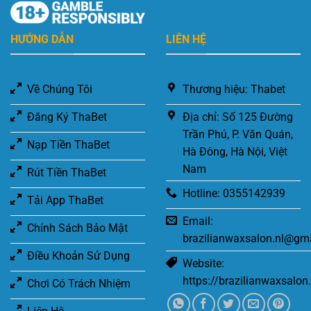
HƯỚNG DẪN
LIÊN HỆ
Về Chúng Tôi
Thương hiệu: Thabet
Đăng Ký ThaBet
Địa chỉ: Số 125 Đường
Trần Phú, P. Văn Quán,
Nạp Tiền ThaBet
Hà Đông, Hà Nội, Việt
Nam
Rút Tiền ThaBet
Hotline: 0355142939
Tải App ThaBet
Email:
Chính Sách Bảo Mật
brazilianwaxsalon.nl@gm
Điều Khoản Sử Dụng
Website:
https://brazilianwaxsalon.
Chơi Có Trách Nhiệm