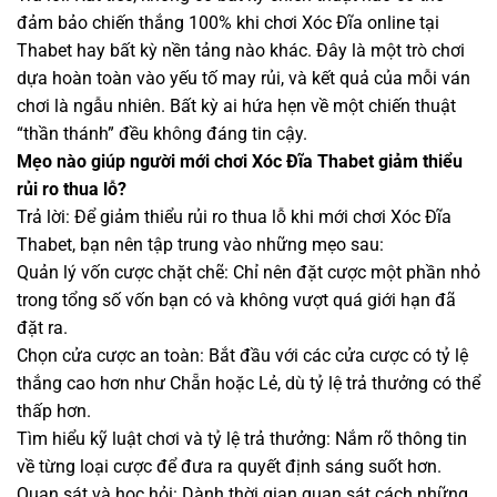
đảm bảo chiến thắng 100% khi chơi Xóc Đĩa online tại
Thabet hay bất kỳ nền tảng nào khác. Đây là một trò chơi
dựa hoàn toàn vào yếu tố may rủi, và kết quả của mỗi ván
chơi là ngẫu nhiên. Bất kỳ ai hứa hẹn về một chiến thuật
“thần thánh” đều không đáng tin cậy.
Mẹo nào giúp người mới chơi Xóc Đĩa Thabet giảm thiểu
rủi ro thua lỗ?
Trả lời: Để giảm thiểu rủi ro thua lỗ khi mới chơi Xóc Đĩa
Thabet, bạn nên tập trung vào những mẹo sau:
Quản lý vốn cược chặt chẽ: Chỉ nên đặt cược một phần nhỏ
trong tổng số vốn bạn có và không vượt quá giới hạn đã
đặt ra.
Chọn cửa cược an toàn: Bắt đầu với các cửa cược có tỷ lệ
thắng cao hơn như Chẵn hoặc Lẻ, dù tỷ lệ trả thưởng có thể
thấp hơn.
Tìm hiểu kỹ luật chơi và tỷ lệ trả thưởng: Nắm rõ thông tin
về từng loại cược để đưa ra quyết định sáng suốt hơn.
Quan sát và học hỏi: Dành thời gian quan sát cách những