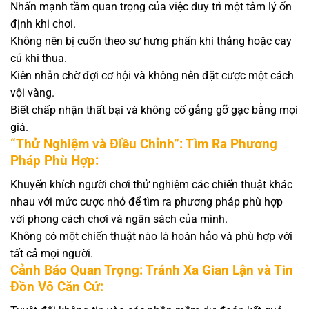
Nhấn mạnh tầm quan trọng của việc duy trì một tâm lý ổn
định khi chơi.
Không nên bị cuốn theo sự hưng phấn khi thắng hoặc cay
cú khi thua.
Kiên nhẫn chờ đợi cơ hội và không nên đặt cược một cách
vội vàng.
Biết chấp nhận thất bại và không cố gắng gỡ gạc bằng mọi
giá.
“Thử Nghiệm và Điều Chỉnh”: Tìm Ra Phương
Pháp Phù Hợp:
Khuyến khích người chơi thử nghiệm các chiến thuật khác
nhau với mức cược nhỏ để tìm ra phương pháp phù hợp
với phong cách chơi và ngân sách của mình.
Không có một chiến thuật nào là hoàn hảo và phù hợp với
tất cả mọi người.
Cảnh Báo Quan Trọng: Tránh Xa Gian Lận và Tin
Đồn Vô Căn Cứ: